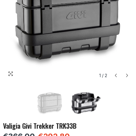
1
/
2
Valigia Givi Trekker TRK33B