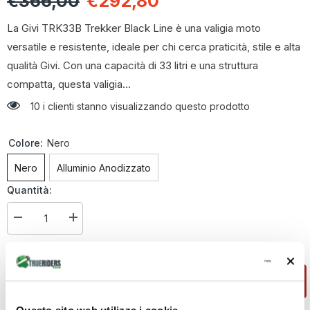
€366,00
€292,80
La Givi TRK33B Trekker Black Line è una valigia moto
versatile e resistente, ideale per chi cerca praticità, stile e alta
qualità Givi. Con una capacità di 33 litri e una struttura
compatta, questa valigia...
10 i clienti stanno visualizzando questo prodotto
Colore:
Nero
Nero
Alluminio Anodizzato
Quantità:
Diminuire
Aumenta
la
la
quantità
quantità
€292,80
Totale parziale:
per
per
Valigia
Valigia
Givi
Givi
AGGIUNGI AL CARRELLO
Trekker
Trekker
TRK33B
TRK33B
Questo sito web utilizza i cookie