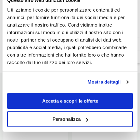
Venditore:
Givi
Utilizziamo i cookie per personalizzare contenuti ed
annunci, per fornire funzionalità dei social media e per
SKU:
TRK33B
analizzare il nostro traffico. Condividiamo inoltre
Disponibilità:
In magazzino
informazioni sul modo in cui utilizzi il nostro sito con i
Tipo di prodotto:
nostri partner che si occupano di analisi dei dati web,
Valigie da moto
pubblicità e social media, i quali potrebbero combinarle
con altre informazioni che hai fornito loro o che hanno
raccolto dal tuo utilizzo dei loro servizi.
Dettagli prodotto
Mostra dettagli
POTREBBE INTERESSARTI
Accetta e scopri le offerte
Personalizza