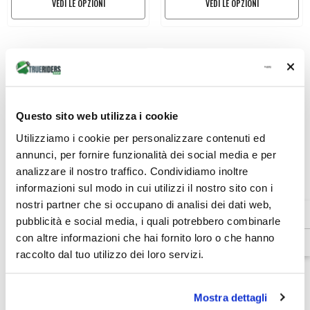
VEDI LE OPZIONI
VEDI LE OPZIONI
-25%
Questo sito web utilizza i cookie
Utilizziamo i cookie per personalizzare contenuti ed
annunci, per fornire funzionalità dei social media e per
analizzare il nostro traffico. Condividiamo inoltre
informazioni sul modo in cui utilizzi il nostro sito con i
Venditore:
Venditore:
ELEVEIT MOTOBOOTS
Dainese
nostri partner che si occupano di analisi dei dati web,
ELEVEIT MOTOBOOTS - Cinghia
Giacca Estiva Protettiva Dainese
Destra Ricambio Nero X LEGEND
Lisbona Air Tex Jacket WMN
pubblicità e social media, i quali potrebbero combinarle
€4,90
€209,00
€156,75
con altre informazioni che hai fornito loro o che hanno
raccolto dal tuo utilizzo dei loro servizi.
VEDI LE OPZIONI
VEDI LE OPZIONI
Mostra dettagli