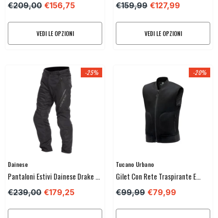
€209,00
€156,75
€159,99
€127,99
VEDI LE OPZIONI
VEDI LE OPZIONI
-25%
-20%
Venditore:
Venditore:
Dainese
Tucano Urbano
Pantaloni Estivi Dainese Drake 2
Gilet Con Rete Traspirante E
Super Air Trs
Paraschiena Tucano Urbano
€239,00
€179,25
€99,99
€79,99
Flowmotion