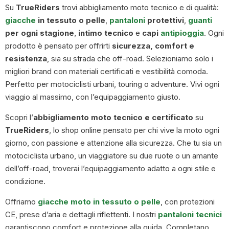
Su
TrueRiders
trovi abbigliamento moto tecnico e di qualità:
giacche
in tessuto o pelle
,
pantaloni
protettivi
,
guanti
per ogni stagione
,
intimo tecnico
e
capi
antipioggia
. Ogni
prodotto è pensato per offrirti
sicurezza, comfort e
resistenza
, sia su strada che off-road. Selezioniamo solo i
migliori brand con materiali certificati e vestibilità comoda.
Perfetto per motociclisti urbani, touring o adventure. Vivi ogni
viaggio al massimo, con l’equipaggiamento giusto.
Scopri l’
abbigliamento moto tecnico e certificato
su
TrueRiders
, lo shop online pensato per chi vive la moto ogni
giorno, con passione e attenzione alla sicurezza. Che tu sia un
motociclista urbano, un viaggiatore su due ruote o un amante
dell’off-road, troverai l’equipaggiamento adatto a ogni stile e
condizione.
Offriamo
giacche moto in tessuto o pelle
, con protezioni
CE, prese d’aria e dettagli riflettenti. I nostri
pantaloni tecnici
garantiscono comfort e protezione alla guida. Completano