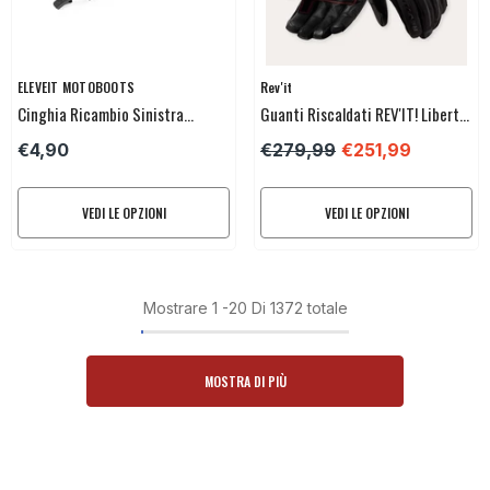
Venditore:
Venditore:
ELEVEIT MOTOBOOTS
Rev'it
Cinghia Ricambio Sinistra
Guanti Riscaldati REV'IT! Liberty
ELEVEIT MOTOBOOTS Per
H2O
€4,90
€279,99
€251,99
TARMAC/PRIVILEGE
VEDI LE OPZIONI
VEDI LE OPZIONI
Mostrare
1
-
20
Di 1372 totale
MOSTRA DI PIÙ