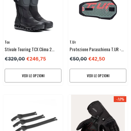
Venditore:
Venditore:
Tcx
T.ur
Stivale Touring TCX Clima 2
Protezione Paraschiena T.UR -
Surround Gore-Tex
COMFORT-2
€329,00
€246,75
€50,00
€42,50
VEDI LE OPZIONI
VEDI LE OPZIONI
-10%