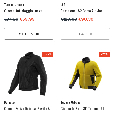
Venditore:
Venditore:
Tucano Urbano
LS2
Giacca Antipioggia Lunga
Pantalone LS2 Como Air Man
Tucano Urbano Parabellum
Pant
€74,99
€59,99
€129,00
€90,30
VEDI LE OPZIONI
ESAURITO
-25%
-20%
Venditore:
Venditore:
Dainese
Tucano Urbano
Giacca Estiva Dainese Sevilla Air
Giacca In Rete 3D Tucano Urbano
Tex Lady
Flowmotion