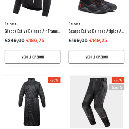
Venditore:
Venditore:
Dainese
Dainese
Giacca Estiva Dainese Air Frame
Scarpe Estive Dainese Atipica Air
3 Tex Trs
2
€249,00
€186,75
€199,00
€149,25
VEDI LE OPZIONI
VEDI LE OPZIONI
-20%
-30%
Esaurito