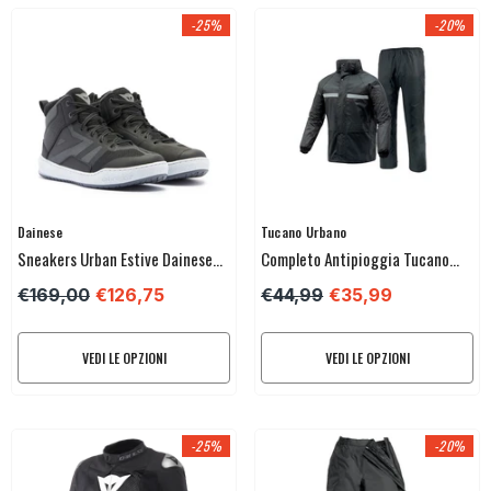
-25%
-20%
Venditore:
Venditore:
Dainese
Tucano Urbano
Sneakers Urban Estive Dainese
Completo Antipioggia Tucano
Suburb Air
Urbano Sepiove
€169,00
€126,75
€44,99
€35,99
VEDI LE OPZIONI
VEDI LE OPZIONI
-25%
-20%