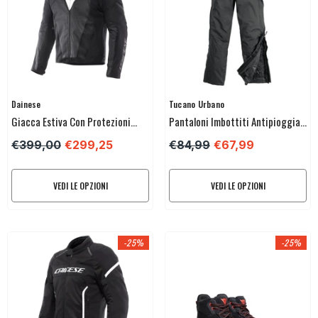
Venditore:
Venditore:
Dainese
Tucano Urbano
Giacca Estiva Con Protezioni
Pantaloni Imbottiti Antipioggia
Pro-Armor Dainese Ventar Air Tex
Tucano Urbano Panta Diluvio
€399,00
€299,25
€84,99
€67,99
Jacket
VEDI LE OPZIONI
VEDI LE OPZIONI
-25%
-25%