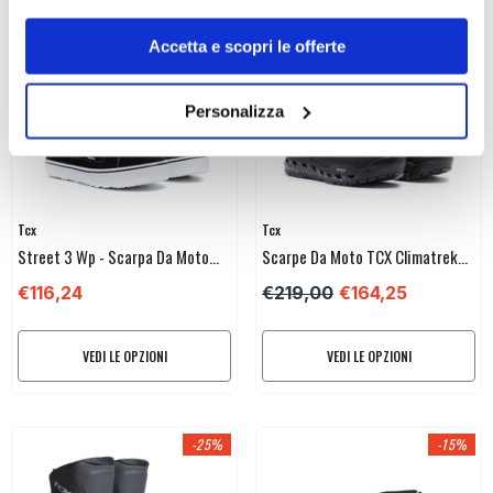
-27%
-25%
Accetta e scopri le offerte
Personalizza
Venditore:
Venditore:
Tcx
Tcx
Street 3 Wp - Scarpa Da Moto
Scarpe Da Moto TCX Climatrek
Certificata Con Membrana
Surround Gtx
€116,24
€219,00
€164,25
Impermeabile T-DRY Versatile E
Protettiva - Uomo
VEDI LE OPZIONI
VEDI LE OPZIONI
-25%
-15%