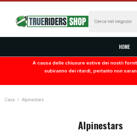
VAI AL CONTENUTO
HOME
A causa delle chiusure estive dei nostri fornito
subiranno dei ritardi, pertanto non saran
Casa
Alpinestars
Alpinestars