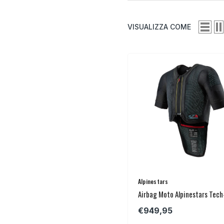
VISUALIZZA COME
Venditore:
Alpinestars
Airbag Moto Alpinestars Tec
7X
€949,95