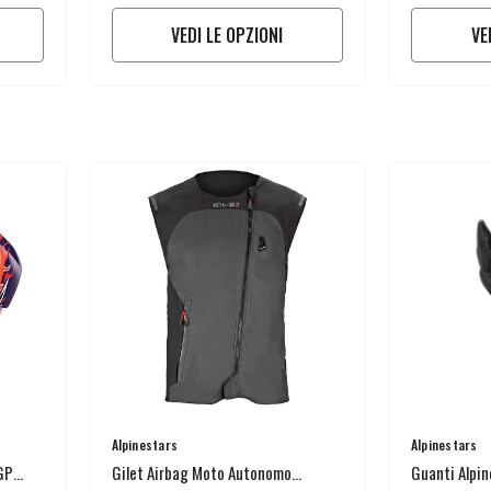
VEDI LE OPZIONI
VE
Venditore:
Venditore:
Alpinestars
Alpinestars
GP
Gilet Airbag Moto Autonomo
Guanti Alpin