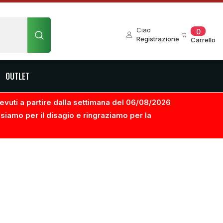
0
Ciao
0
element
Registrazione
Carrello
OUTLET
ricevuti a partire dalla settimana del 06/08/2026
usiamo per il disagio e ringraziamo per la