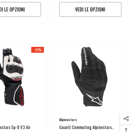
DI LE OPZIONI
VEDI LE OPZIONI
-15%
Venditore:
Alpinestars
estars Sp-8 V3 Air
Guanti Commuting Alpinestars