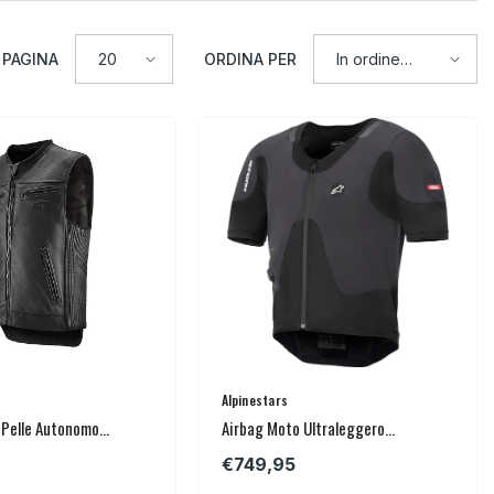
 PAGINA
ORDINA PER
20
In ordine
alfabetico, A-
Z
Venditore:
Alpinestars
 Pelle Autonomo
Airbag Moto Ultraleggero
 Tech-Air® 3 Leather
Alpinestars Tech-Air® 5 PLASMA
€749,95
Black