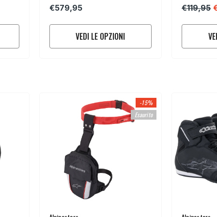
Alpinestars Stella Tech-Air® 3 V2
€579,95
€119,95
VEDI LE OPZIONI
VE
-15%
Esaurito
Venditore:
Venditore:
Alpinestars
Alpinestars