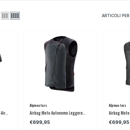
ARTICOLI PER
Venditore:
Venditore:
Alpinestars
Alpinestars
h-Air®
Airbag Moto Autonomo Leggero
Airbag Moto
ALPINESTARS Tech-Air® 3 V2
ALPINESTARS
€699,95
€699,95