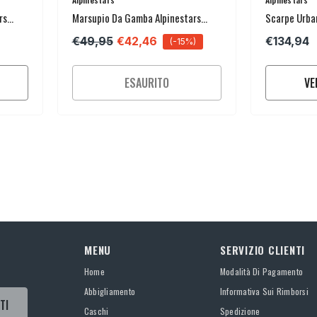
rs
Marsupio Da Gamba Alpinestars
Scarpe Urba
Access
€49,95
€42,46
€134,94
(-15%)
ESAURITO
VE
MENU
SERVIZIO CLIENTI
Home
Modalità Di Pagamento
Abbigliamento
Informativa Sui Rimborsi
TI
Caschi
Spedizione