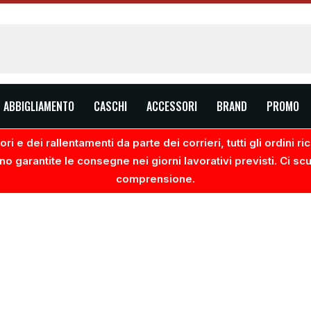
ABBIGLIAMENTO
CASCHI
ACCESSORI
BRAND
PROMO
ri e dei rallentamenti da parte dei corrieri, tutti gli ordini 
no garantite le consegne nei giorni lavorativi previsti. Ci sc
comprensione.