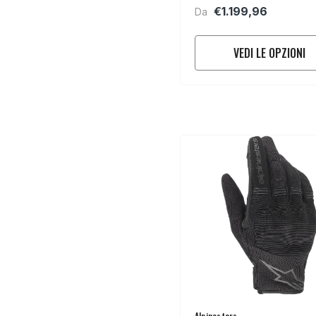
Alpinestars Supertech R10
€1.199,96
Da
VEDI LE OPZIONI
Venditore:
Alpinestars