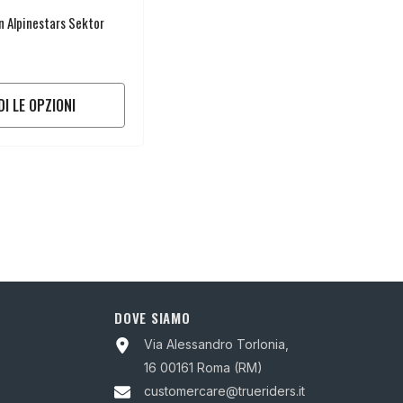
n Alpinestars Sektor
DI LE OPZIONI
DOVE SIAMO
Via Alessandro Torlonia,
16 00161 Roma (RM)
customercare@trueriders.it