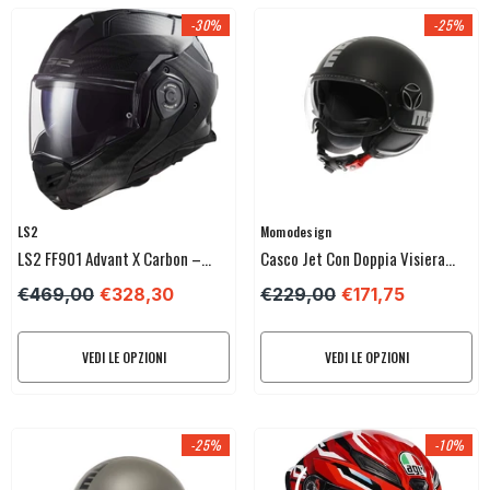
-30%
-25%
Venditore:
Venditore:
LS2
Momodesign
LS2 FF901 Advant X Carbon –
Casco Jet Con Doppia Visiera
Casco Moto Reversibile – Solid
Momodesign FGTR Evo Nero
€469,00
€328,30
€229,00
€171,75
Carbon
Opaco / Argento
VEDI LE OPZIONI
VEDI LE OPZIONI
-25%
-10%