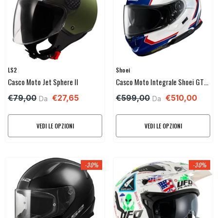
Venditore:
Venditore:
LS2
Shoei
Casco Moto Jet Sphere II
Casco Moto Integrale Shoei GT-
AIR 3
€79,00
€27,65
€599,00
€510,00
Da
Da
VEDI LE OPZIONI
VEDI LE OPZIONI
-30%
-30%