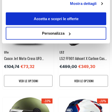
Mostra dettagli
-30%
-30%
Accetta e scopri le offerte
Personalizza
Venditore:
Venditore:
Ufo
LS2
Casco Jet Moto Cross UFO
LS2 FF901 Advant X Carbon Casco
Sheratan HE189
Moto Reversibile – Future II
€104,74
€73,32
€499,00
€349,30
Bianco Blu Rosso
VEDI LE OPZIONI
VEDI LE OPZIONI
-30%
-30%