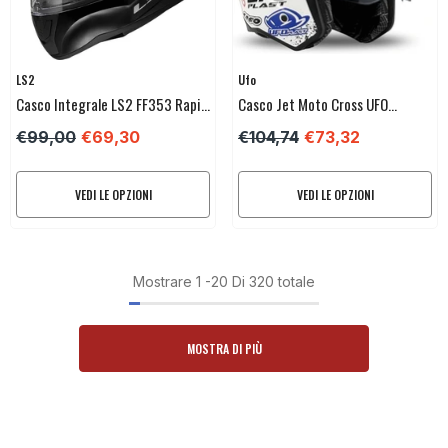
Venditore:
Venditore:
LS2
Ufo
Casco Integrale LS2 FF353 Rapid
Casco Jet Moto Cross UFO
II
Sheratan HE13002V
€99,00
€69,30
€104,74
€73,32
VEDI LE OPZIONI
VEDI LE OPZIONI
Mostrare
1
-
20
Di 320 totale
MOSTRA DI PIÙ