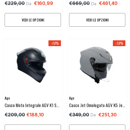
€229,00
€160,99
€669,00
€461,40
Da
Da
VEDI LE OPZIONI
VEDI LE OPZIONI
-10%
-10%
Venditore:
Venditore:
Agv
Agv
Casco Moto Integrale AGV K1 S
Casco Jet Omologato AGV K5 Jet
MATT BLACK Opaco
Evo
€209,00
€188,10
€349,00
€251,30
Da