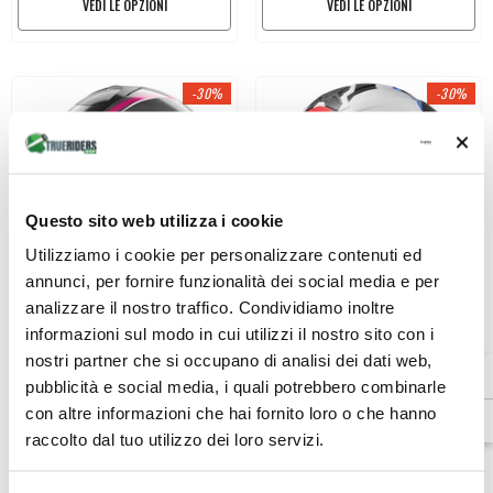
VEDI LE OPZIONI
VEDI LE OPZIONI
-30%
-30%
Questo sito web utilizza i cookie
Utilizziamo i cookie per personalizzare contenuti ed
annunci, per fornire funzionalità dei social media e per
Venditore:
Venditore:
Nolan
LS2
analizzare il nostro traffico. Condividiamo inoltre
Casco Jet Urban Nolan N20-2
LS2 FF910 Advant II Casco Moto
informazioni sul modo in cui utilizzi il nostro sito con i
Reversibile – Bianco Blu Rosso
nostri partner che si occupano di analisi dei dati web,
€179,99
€132,99
€369,00
€258,30
Da
pubblicità e social media, i quali potrebbero combinarle
con altre informazioni che hai fornito loro o che hanno
VEDI LE OPZIONI
VEDI LE OPZIONI
raccolto dal tuo utilizzo dei loro servizi.