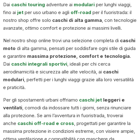
Dai
caschi touring
adventure
ai
modular
i
per lunghi viaggi,
fino ai
jet
per uso urbano e agli
off-road
per il fuoristrada: il
nostro shop offre solo
caschi di alta gamma
, con tecnologie
avanzate, ottimo comfort e protezione ai massimi livelli.
Nel nostro shop online trovi una selezione completa di
caschi
moto
di alta gamma, pensati per soddisfare ogni stile di guida
e garantire
massima protezione, comfort e tecnologia
.
Dai
caschi integrali sportivi
, ideali per chi cerca
aerodinamicità e sicurezza alle alte velocità, ai
caschi
modulari
, perfetti per i lunghi viaggi grazie alla loro versatilità
e praticità.
Per gli spostamenti urbani offriamo
caschi jet
leggeri e
ventilati
, comodi da indossare tutti i giorni, senza rinunciare
alla protezione. Se ami l’avventura in fuoristrada, troverai
anche
caschi off-road e cross
, progettati per garantire la
massima protezione in condizioni estreme, con visiere ampie,
ottima ventilazione e compatibilità con maschere da