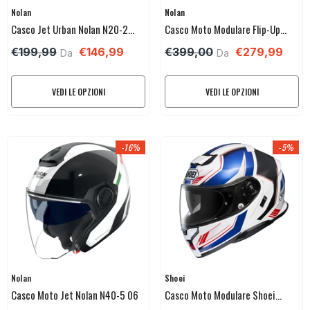
Venditore:
Venditore:
Nolan
Nolan
Casco Jet Urban Nolan N20-2
Casco Moto Modulare Flip-Up
Visor
Nolan N100-6
€199,99
€146,99
€399,00
€279,99
Da
Da
VEDI LE OPZIONI
VEDI LE OPZIONI
-16%
-5%
Venditore:
Venditore:
Nolan
Shoei
Casco Moto Jet Nolan N40-5 06
Casco Moto Modulare Shoei
NEOTEC3