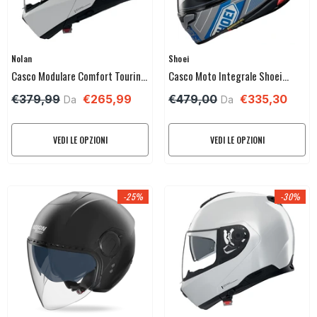
Venditore:
Venditore:
Nolan
Shoei
Casco Modulare Comfort Touring
Casco Moto Integrale Shoei
Nolan N120-1
NXR2
€379,99
€265,99
€479,00
€335,30
Da
Da
VEDI LE OPZIONI
VEDI LE OPZIONI
-25%
-30%