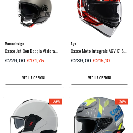
Venditore:
Venditore:
Momodesign
Agv
Casco Jet Con Doppia Visiera
Casco Moto Integrale AGV K1 S
Momodesign FGTR Evo Titanio
LION
€229,00
€171,75
€239,00
€215,10
Opaco / Nero
VEDI LE OPZIONI
VEDI LE OPZIONI
-25%
-30%