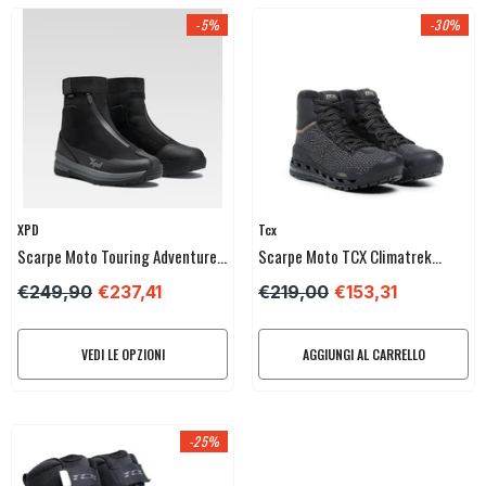
-5%
-30%
Venditore:
Venditore:
XPD
Tcx
Scarpe Moto Touring Adventure
Scarpe Moto TCX Climatrek
XPD X-ADV Sport H2OUT®
Surround Lady Gtx Gore-Tex
€249,90
€237,41
€219,00
€153,31
Surround® - Trueriders Stock
VEDI LE OPZIONI
AGGIUNGI AL CARRELLO
-25%