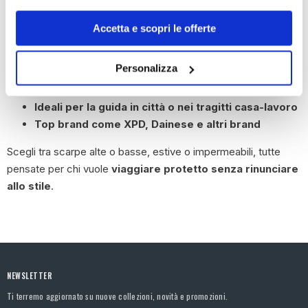
Protezioni su punta, tallone e malleolo per la
massima sicurezza
Accetta e scopri le offerte
Modelli impermeabili, traspiranti e resistenti
all’usura
Personalizza
Stile casual, sportivo o touring: perfette anche
per l’uso quotidiano
Ideali per la guida in città o nei tragitti casa-lavoro
Top brand come XPD, Dainese e altri brand
Scegli tra scarpe alte o basse, estive o impermeabili, tutte
pensate per chi vuole
viaggiare protetto senza rinunciare
allo stile
.
NEWSLETTER
Ti terremo aggiornato su nuove collezioni, novità e promozioni.