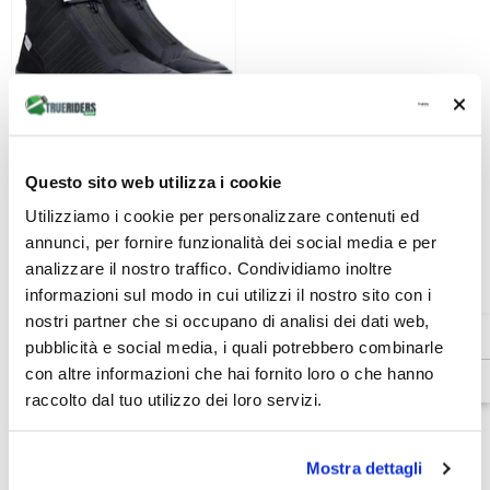
Venditore:
Dainese
Questo sito web utilizza i cookie
Ikasu 2 Wp Sneaker Moto
Impermeabili Uomo - Nero/Bianco
Utilizziamo i cookie per personalizzare contenuti ed
€179,00
€134,25
annunci, per fornire funzionalità dei social media e per
analizzare il nostro traffico. Condividiamo inoltre
VEDI LE OPZIONI
informazioni sul modo in cui utilizzi il nostro sito con i
nostri partner che si occupano di analisi dei dati web,
pubblicità e social media, i quali potrebbero combinarle
Nella nostra sezione
Outlet Scarpe Moto
trovi le migliori
con altre informazioni che hai fornito loro o che hanno
calzature tecniche per motociclisti, perfette per unire
raccolto dal tuo utilizzo dei loro servizi.
comfort, sicurezza e design urbano
, con
prezzi
scontati
!
Mostra dettagli