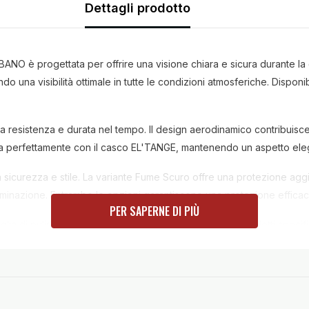
Dettagli prodotto
NO è progettata per offrire una visione chiara e sicura durante la
 una visibilità ottimale in tutte le condizioni atmosferiche. Disponi
cura resistenza e durata nel tempo. Il design aerodinamico contribuisce
integra perfettamente con il casco EL'TANGE, mantenendo un aspetto e
 sicurezza e stile. La variante Fume Scuro offre una protezione aggi
lluminazione. Entrambe le opzioni garantiscono una protezione efficac
PER SAPERNE DI PIÙ
iglia di pulirla regolarmente con un panno morbido e prodotti specific
o. Con la visiera TUCANO URBANO, ogni viaggio diventa un'esperien