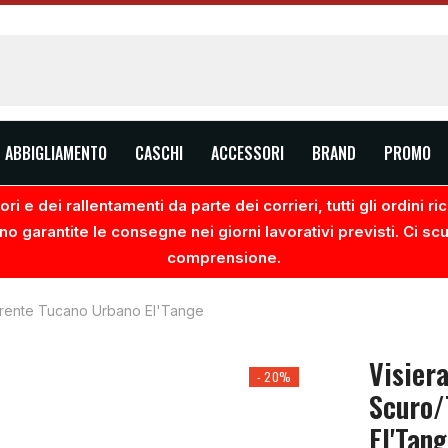
ABBIGLIAMENTO
CASCHI
ACCESSORI
BRAND
PROMO
ri e dei rallentamenti da parte dei corrieri, tutti gli ordini 
no garantite le consegne nei giorni lavorativi previsti. Ci sc
comprensione.
arente Tucano Urbano El'Tange
Visier
- 20%
Scuro/
El'Tan