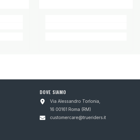
DOVE SIAMO
Via Alessandro Torlonia,
16 00161 Roma (RM)
customercare@trueriders.it