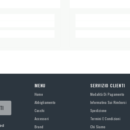
MENU
SERVIZIO CLIENTI
Home
Modalità Di Pagamento
Abbigliamento
Informativa Sui Rimborsi
TI
Caschi
Spedizione
Accessori
Termini E Condizioni
 ed
Brand
Chi Siamo