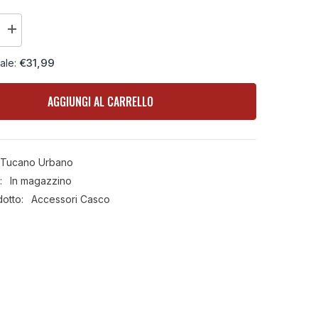
Aumenta
la
quantità
€31,99
iale:
per
Visiera
Esterna
Fume
AGGIUNGI AL CARRELLO
parente
Scuro/Trasparente
Tucano
Urbano
nge
El&#39;Tange
Tucano Urbano
:
In magazzino
dotto:
Accessori Casco