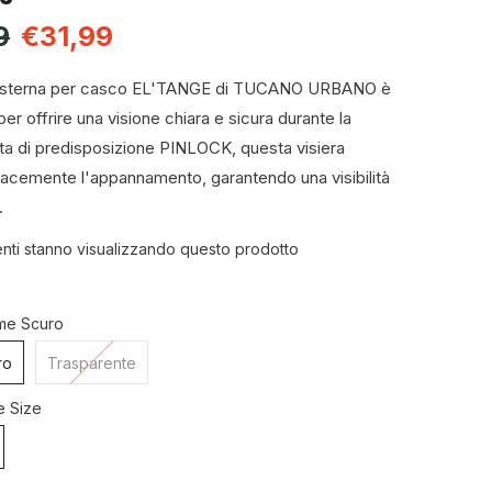
9
€31,99
 esterna per casco EL'TANGE di TUCANO URBANO è
er offrire una visione chiara e sicura durante la
ta di predisposizione PINLOCK, questa visiera
cacemente l'appannamento, garantendo una visibilità
.
lienti stanno visualizzando questo prodotto
me Scuro
ro
Trasparente
 Size