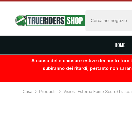
VAI AL CONTENUTO
HOME
A causa delle chiusure estive dei nostri fornito
subiranno dei ritardi, pertanto non saran
Casa
Products
Visiera Esterna Fume Scuro/Trasp