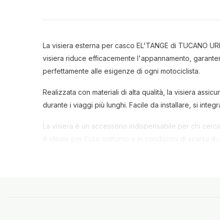
La visiera esterna per casco EL'TANGE di TUCANO URBA
visiera riduce efficacemente l'appannamento, garantendo
perfettamente alle esigenze di ogni motociclista.
Realizzata con materiali di alta qualità, la visiera assi
durante i viaggi più lunghi. Facile da installare, si 
La visiera è un accessorio indispensabile per chi cerca
è ideale per l'uso notturno o in condizioni di scarsa i
Per mantenere la visiera in perfette condizioni, si cons
aggressivi che potrebbero danneggiare il rivestiment
Compatibilità
: Casco EL'TANGE
Materiale
: Alta qualità