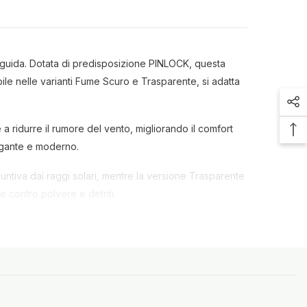
 guida. Dotata di predisposizione PINLOCK, questa
bile nelle varianti Fume Scuro e Trasparente, si adatta
 a ridurre il rumore del vento, migliorando il comfort
legante e moderno.
untiva dai raggi solari, mentre la versione Trasparente
e contro polvere e detriti.
i per superfici delicate. Evitare l'uso di detergenti
za sicura e confortevole.