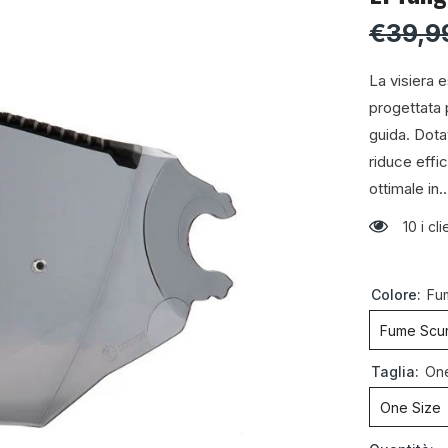
€39,9
La visiera
progettata p
guida. Dota
riduce effi
ottimale in..
10 i c
Colore:
Fu
Fume Scu
Taglia:
One
One Size