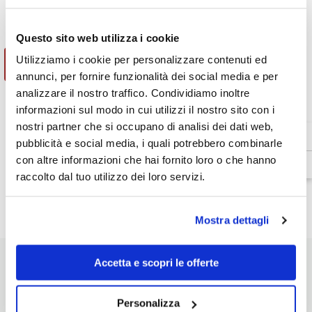
Diminuire
Aumenta
la
la
quantità
quantità
€43,99
Totale parziale:
per
per
Questo sito web utilizza i cookie
Guanti
Guanti
Invernali
Invernali
Utilizziamo i cookie per personalizzare contenuti ed
AGGIUNGI AL CARRELLO
Nero
Nero
annunci, per fornire funzionalità dei social media e per
Tucano
Tucano
Urbano
Urbano
analizzare il nostro traffico. Condividiamo inoltre
Monty
Monty
informazioni sul modo in cui utilizzi il nostro sito con i
Touch
Touch
Venditore:
Tucano Urbano
nostri partner che si occupano di analisi dei dati web,
Disponibilità:
In magazzino
pubblicità e social media, i quali potrebbero combinarle
Tipo di prodotto:
con altre informazioni che hai fornito loro o che hanno
Guanti Invernali
raccolto dal tuo utilizzo dei loro servizi.
Dettagli prodotto
Mostra dettagli
Accetta e scopri le offerte
POTREBBE INTERESSARTI
Personalizza