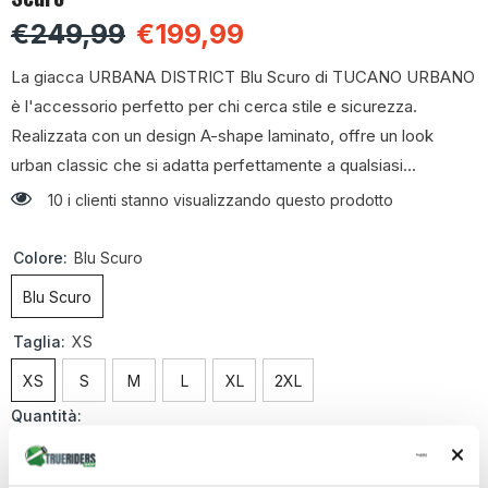
€249,99
€199,99
La giacca URBANA DISTRICT Blu Scuro di TUCANO URBANO
è l'accessorio perfetto per chi cerca stile e sicurezza.
Realizzata con un design A-shape laminato, offre un look
urban classic che si adatta perfettamente a qualsiasi...
10 i clienti stanno visualizzando questo prodotto
Colore:
Blu Scuro
Blu Scuro
Taglia:
XS
XS
S
M
L
XL
2XL
Quantità:
Diminuire
Aumenta
la
la