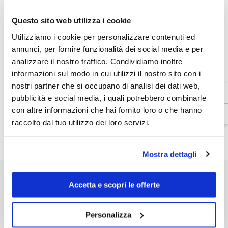
quantità
quantità
€199,99
Totale parziale:
per
per
Questo sito web utilizza i cookie
Giacca
Giacca
Invernale
Invernale
AGGIUNGI AL CARRELLO
Tucano
Tucano
Utilizziamo i cookie per personalizzare contenuti ed
Urbano
Urbano
annunci, per fornire funzionalità dei social media e per
in
in
colore
colore
analizzare il nostro traffico. Condividiamo inoltre
Blu
Blu
Venditore:
Tucano Urbano
informazioni sul modo in cui utilizzi il nostro sito con i
Scuro
Scuro
Disponibilità:
In magazzino
nostri partner che si occupano di analisi dei dati web,
Tipo di prodotto:
pubblicità e social media, i quali potrebbero combinarle
Giacche invernali
con altre informazioni che hai fornito loro o che hanno
raccolto dal tuo utilizzo dei loro servizi.
Dettagli prodotto
Mostra dettagli
Accetta e scopri le offerte
POTREBBE INTERESSARTI
Personalizza