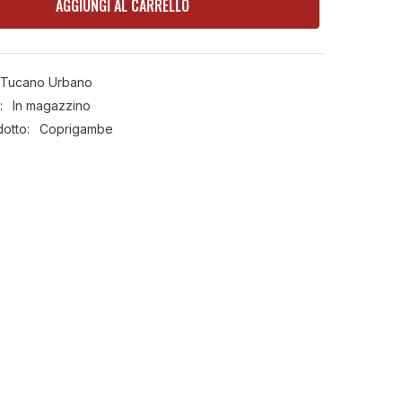
Urbano
AGGIUNGI AL CARRELLO
Termoscud
R229X
Tucano Urbano
:
In magazzino
dotto:
Coprigambe