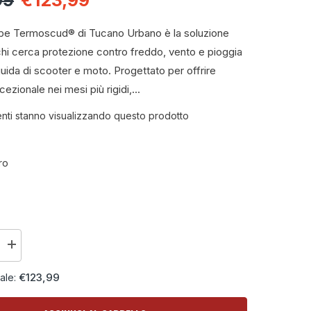
99
€123,99
mbe Termoscud® di Tucano Urbano è la soluzione
chi cerca protezione contro freddo, vento e pioggia
guida di scooter e moto. Progettato per offrire
zionale nei mesi più rigidi,...
lienti stanno visualizzando questo prodotto
ro
Aumenta
la
quantità
€123,99
iale:
per
e
Coprigambe
Tucano