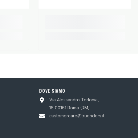
DOVE SIAMO
Via Alessandro Torlonia,
16 00161 Roma (RM)
customercare@trueriders.it