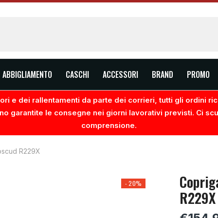
ABBIGLIAMENTO
CASCHI
ACCESSORI
BRAND
PROMO
ri e dei rallentamenti da parte dei corrieri, tutti gli ordini 
no garantite le consegne nei giorni lavorativi previsti. Ci sc
comprensione.
oscud R229X
Coprig
- 20%
R229X