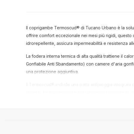
Il coprigambe Termoscud® di Tucano Urbano è la soluz
offrire comfort eccezionale nei mesi più rigidi, quest
idrorepellente, assicura impermeabilità e resistenza all
La fodera interna termica di alta qualità trattiene il c
Gonfiabile Anti Sbandamento) con camere d'aria gonfiabi
una protezione aggiuntiva.
Il Termoscud® include una patta antipioggia integrata p
batterie. Le bande riflettenti e un elemento riflettente 
visibilità.
Compatibile con la maggior parte degli scooter e delle
abrasivi per lo sporco più ostinato. Questo coprigambe
ruote, permettendoti di godere della libertà di movimen