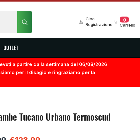
0
Ciao
0
element
Registrazione
Carrello
OUTLET
ricevuti a partire dalla settimana del 06/08/2026
usiamo per il disagio e ringraziamo per la
ambe Tucano Urbano Termoscud