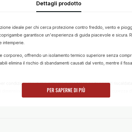
Dettagli prodotto
ione ideale per chi cerca protezione contro freddo, vento e pioggi
o coprigambe garantisce un'esperienza di guida piacevole e sicura. 
e intemperie.
alore corporeo, offrendo un isolamento termico superiore senza comprom
li elimina il rischio di sbandamenti causati dal vento, mentre il fiss
er condizioni climatiche estreme e una tasca portaoggetti riscaldata 
PER SAPERNE DI PIÙ
di dimensioni maggiori sul retro migliorano la visibilità e la sicurezza
 moto, il Termoscud® è facile da installare e mantenere. La pulizia
 non solo migliora l'esperienza di guida in condizioni avverse, ma e
to tutto l'anno.