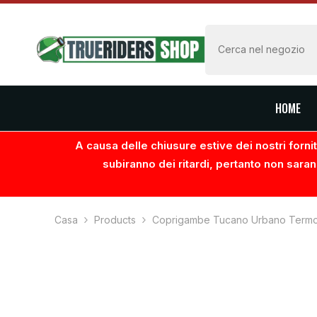
VAI AL CONTENUTO
HOME
A causa delle chiusure estive dei nostri fornito
subiranno dei ritardi, pertanto non saran
Casa
Products
Coprigambe Tucano Urbano Term