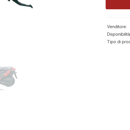
Urbano
Termoscud
R229X
Venditore:
Disponibilità
Tipo di pro