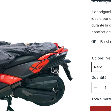
€154,
Il copriga
ideale per 
durante la 
comfort ecce
10 i c
Colore:
Ne
Nero
Quantità:
Diminuire
la
quantità
Totale parz
per
Coprigamb
Tucano