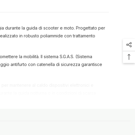
a durante la guida di scooter e moto. Progettato per
Realizzato in robusto poliammide con trattamento
ettere la mobilità. Il sistema S.G.A.S. (Sistema
aggio antifurto con catenella di sicurezza garantisce
per mantenere al caldo dispositivi elettronici e
 durante la guida notturna o in condizioni di scarsa
 è semplice, basta un panno umido o detergenti non
stende anche la stagionalità del tuo veicolo a due