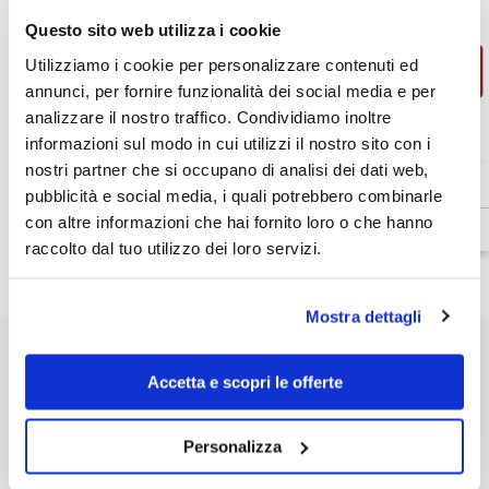
quantità
quantità
€88,38
Totale parziale:
per
per
Questo sito web utilizza i cookie
T.UR
T.UR
-
-
Utilizziamo i cookie per personalizzare contenuti ed
AGGIUNGI AL CARRELLO
TR-
TR-
annunci, per fornire funzionalità dei social media e per
P
P
HYDROSCUD®
HYDROSCUD®
analizzare il nostro traffico. Condividiamo inoltre
Guanti
Guanti
informazioni sul modo in cui utilizzi il nostro sito con i
Estivi
Estivi
Venditore:
T.UR
Nero
Nero
nostri partner che si occupano di analisi dei dati web,
Grigio
Grigio
Disponibilità:
In magazzino
Chiaro
Chiaro
pubblicità e social media, i quali potrebbero combinarle
Tipo di prodotto:
Guanti
con altre informazioni che hai fornito loro o che hanno
raccolto dal tuo utilizzo dei loro servizi.
Dettagli prodotto
Mostra dettagli
Accetta e scopri le offerte
POTREBBE INTERESSARTI
Personalizza