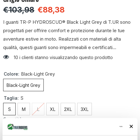
€103,98
€88,38
I guanti TR-P HYDROSCUD® Black Light Grey di T.UR sono
progettati per offrire comfort e protezione durante le tue
avventure estive in moto. Realizzati con materiali di alta
qualità, questi guanti sono impermeabili e certificati...
10 i clienti stanno visualizzando questo prodotto
Colore:
Black-Light Grey
Black-Light Grey
Taglia:
S
S
M
L
XL
2XL
3XL
Quantità:
Diminuire
Aumenta
la
la