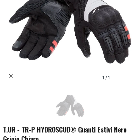
1
/
1
T.UR - TR-P HYDROSCUD® Guanti Estivi Nero
Grigio Chiaro