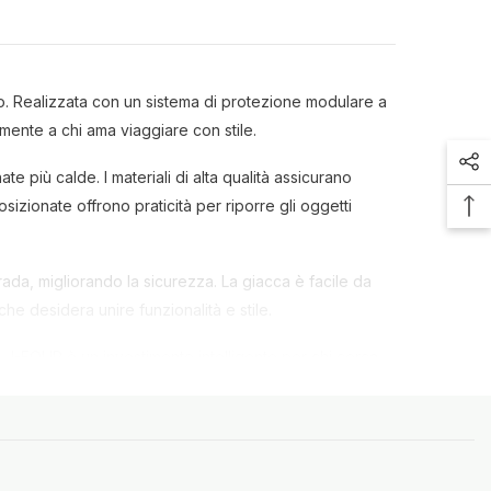
o. Realizzata con un sistema di protezione modulare a
mente a chi ama viaggiare con stile.
 più calde. I materiali di alta qualità assicurano
izionate offrono praticità per riporre gli oggetti
ada, migliorando la sicurezza. La giacca è facile da
che desidera unire funzionalità e stile.
a J-FOUR è un investimento intelligente per chi cerca