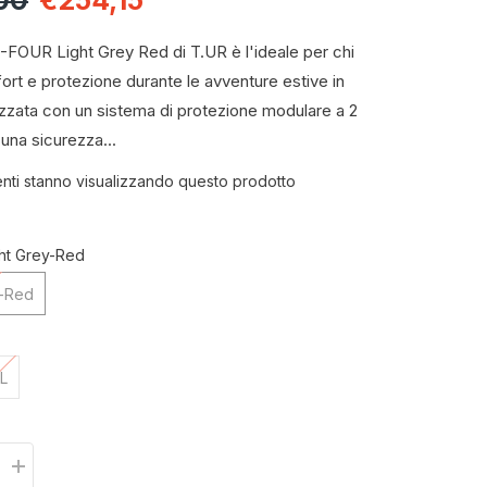
00
€254,15
-FOUR Light Grey Red di T.UR è l'ideale per chi
rt e protezione durante le avventure estive in
zzata con un sistema di protezione modulare a 2
e una sicurezza...
lienti stanno visualizzando questo prodotto
ght Grey-Red
y-Red
L
Aumenta