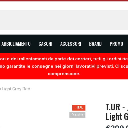
ABBIGLIAMENTO
CASCHI
ACCESSORI
BRAND
PROMO
ri e dei rallentamenti da parte dei corrieri, tutti gli ordini 
no garantite le consegne nei giorni lavorativi previsti. Ci sc
comprensione.
o Light Grey Red
T.UR -
- 15%
Light 
Esaurito