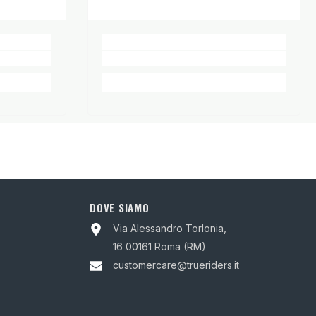
DOVE SIAMO
Via Alessandro Torlonia,
16 00161 Roma (RM)
customercare@trueriders.it