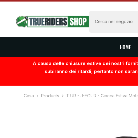
VAI AL CONTENUTO
HOME
A causa delle chiusure estive dei nostri fornito
subiranno dei ritardi, pertanto non saran
Casa
Products
T.UR - J-FOUR - Giacca Estiva Mot