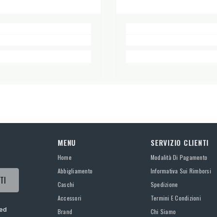
MENU
SERVIZIO CLIENTI
Home
Modalità Di Pagamento
Abbigliamento
Informativa Sui Rimborsi
TI
Caschi
Spedizione
Accessori
Termini E Condizioni
 ed
Brand
Chi Siamo