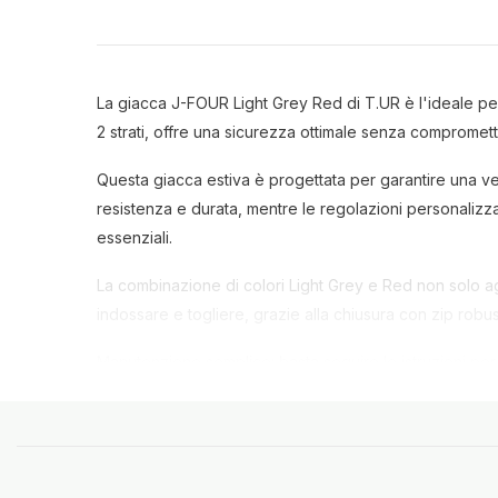
La giacca J-FOUR Light Grey Red di T.UR è l'ideale pe
2 strati, offre una sicurezza ottimale senza compromett
Questa giacca estiva è progettata per garantire una ven
resistenza e durata, mentre le regolazioni personalizzab
essenziali.
La combinazione di colori Light Grey e Red non solo agg
indossare e togliere, grazie alla chiusura con zip robust
Manutenzione semplice: basta seguire le istruzioni per 
un abbigliamento da moto che offra protezione, comfort
Colore
: Grigio chiaro e rosso
Sistema di protezione
: Modulare a 2 strati