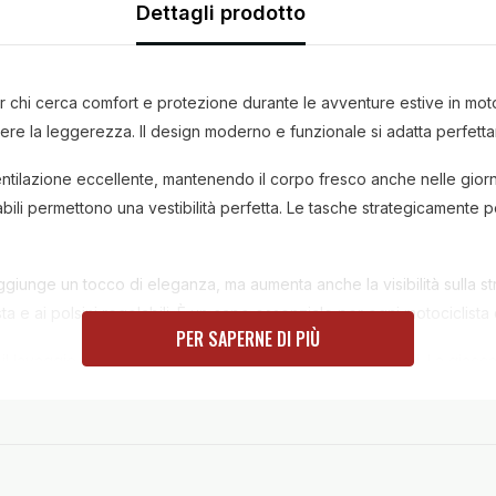
Dettagli prodotto
r chi cerca comfort e protezione durante le avventure estive in mot
ere la leggerezza. Il design moderno e funzionale si adatta perfetta
tilazione eccellente, mantenendo il corpo fresco anche nelle giornate
ili permettono una vestibilità perfetta. Le tasche strategicamente pos
iunge un tocco di eleganza, ma aumenta anche la visibilità sulla str
a e ai polsini regolabili. È un capo essenziale per ogni motociclista 
PER SAPERNE DI PIÙ
il lavaggio per mantenere la giacca in perfette condizioni. La giacc
 e un look accattivante. Perfetta per ogni avventura su due ruote.