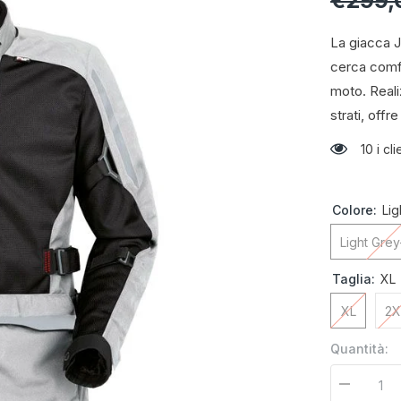
€299,
La giacca J
cerca comfo
moto. Reali
strati, offr
10 i c
Colore:
Li
Light Gre
Taglia:
XL
XL
2X
Quantità:
Diminuire