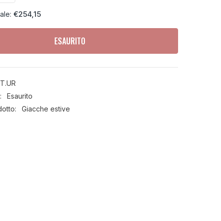
la
quantità
€254,15
iale:
per
T.UR
-
J-
ESAURITO
FOUR
-
Giacca
Estiva
Moto
T.UR
Light
Grey
:
Esaurito
Red
dotto:
Giacche estive