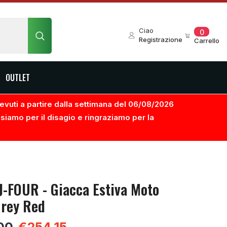
0
Ciao
0
element
Registrazione
Carrello
OUTLET
ricevuti a partire dalla settimana del 06/08/2026
usiamo per il disagio e ringraziamo per la
 J-FOUR - Giacca Estiva Moto
Grey Red