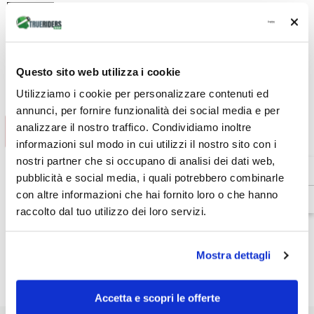
Unisex
Quantità:
Questo sito web utilizza i cookie
Diminuire
Aumenta
la
la
quantità
quantità
Utilizziamo i cookie per personalizzare contenuti ed
€74,25
Totale parziale:
per
per
annunci, per fornire funzionalità dei social media e per
Storm
Storm
2
2
analizzare il nostro traffico. Condividiamo inoltre
AGGIUNGI AL CARRELLO
-
-
informazioni sul modo in cui utilizzi il nostro sito con i
Pantaloni
Pantaloni
antipioggia
antipioggia
nostri partner che si occupano di analisi dei dati web,
impermeabili
impermeabili
in
in
pubblicità e social media, i quali potrebbero combinarle
Venditore:
Dainese
tessuto
tessuto
con altre informazioni che hai fornito loro o che hanno
elastico
elastico
SKU:
20163429887E005
in
in
raccolto dal tuo utilizzo dei loro servizi.
Disponibilità:
In magazzino
quattro
quattro
direzioni
direzioni
Tipo di prodotto:
Antipioggia
-
-
Unisex
Unisex
Mostra dettagli
Dettagli prodotto
Accetta e scopri le offerte