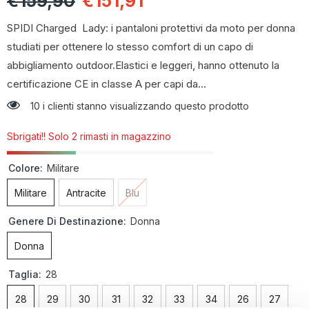
€159,90
€151,91
SPIDI Charged Lady: i pantaloni protettivi da moto per donna
studiati per ottenere lo stesso comfort di un capo di
abbigliamento outdoor.Elastici e leggeri, hanno ottenuto la
certificazione CE in classe A per capi da...
10 i clienti stanno visualizzando questo prodotto
Sbrigati!! Solo 2 rimasti in magazzino
Colore:
Militare
Militare
Antracite
Blu
Genere Di Destinazione:
Donna
Donna
Taglia:
28
28
29
30
31
32
33
34
26
27