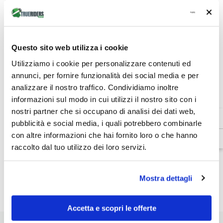
Quantità:
Diminuire
Aumenta
la
la
quantità
quantità
Questo sito web utilizza i cookie
€151,91
Totale parziale:
per
per
Pantalone
Pantalone
Utilizziamo i cookie per personalizzare contenuti ed
Donna
Donna
AGGIUNGI AL CARRELLO
annunci, per fornire funzionalità dei social media e per
in
in
tessuto
tessuto
analizzare il nostro traffico. Condividiamo inoltre
Charged
Charged
informazioni sul modo in cui utilizzi il nostro sito con i
Venditore:
Spidi
nostri partner che si occupano di analisi dei dati web,
SKU:
J128-265-28
pubblicità e social media, i quali potrebbero combinarle
con altre informazioni che hai fornito loro o che hanno
Disponibilità:
In magazzino
raccolto dal tuo utilizzo dei loro servizi.
Tipo di prodotto:
Pantaloni Tessuto
Mostra dettagli
Dettagli prodotto
Accetta e scopri le offerte