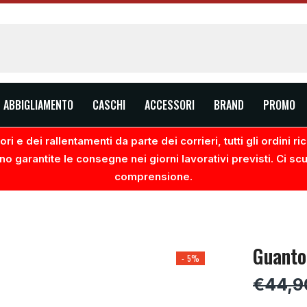
ABBIGLIAMENTO
CASCHI
ACCESSORI
BRAND
PROMO
ri e dei rallentamenti da parte dei corrieri, tutti gli ordini 
no garantite le consegne nei giorni lavorativi previsti. Ci sc
comprensione.
Guanto
- 5%
€44,9