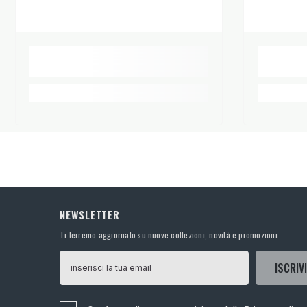
MAINTENANCE
Non lavare - Non candeggiare - Non asciugare in asciu
NEWSLETTER
Ti terremo aggiornato su nuove collezioni, novità e promozioni.
ISCRIVI