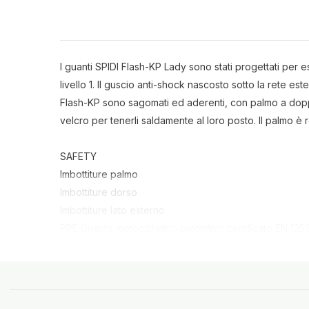
I guanti SPIDI Flash-KP Lady sono stati progettati per
livello 1. Il guscio anti-shock nascosto sotto la rete e
Flash-KP sono sagomati ed aderenti, con palmo a doppi
velcro per tenerli saldamente al loro posto. Il palmo è r
SAFETY
Imbottiture palmo
Imbottiture dorso
Imbottiture lato esterno
PPE Guanto motociclistico protettivo certificato EN 1359
CE: abbigliamento motociclistico protettivo sotto il R
COMFORT