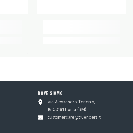
ecco - Non strizzare
DOVE SIAMO
Via Alessandro Torlonia,
16 00161 Roma (RM)
customercare@trueriders.it