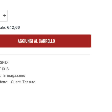
Aumenta
la
quantità
€42,66
iale:
per
Guanto
in
tessuto
AGGIUNGI AL CARRELLO
Flash-
KP
Donna
SPIDI
010-S
:
In magazzino
dotto:
Guanti Tessuto