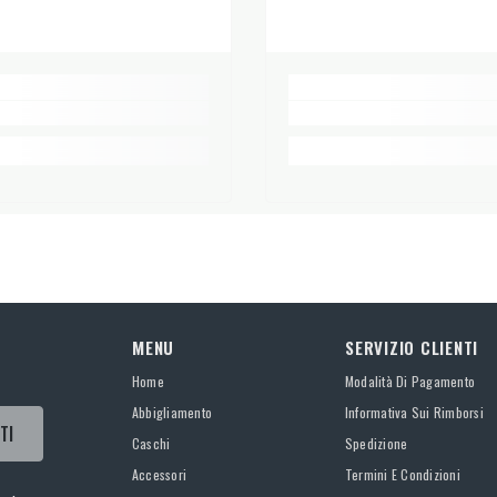
gatrice - Asciugare appeso all'ombra - Non stirare - Non lavare a s
MENU
SERVIZIO CLIENTI
Home
Modalità Di Pagamento
Abbigliamento
Informativa Sui Rimborsi
TI
Caschi
Spedizione
Accessori
Termini E Condizioni