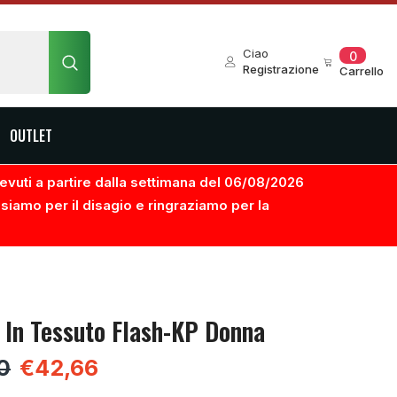
0
Ciao
0
element
Registrazione
Carrello
OUTLET
ricevuti a partire dalla settimana del 06/08/2026
usiamo per il disagio e ringraziamo per la
 In Tessuto Flash-KP Donna
0
€42,66