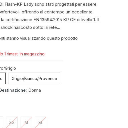
IDI Flash-KP Lady sono stati progettati per essere
onfortevoli, offrendo al contempo un'eccellente
la certificazione EN 13594:2015 KP CE di livello 1. Il
-shock nascosto sotto la rete...
lienti stanno visualizzando questo prodotto
olo 1 rimasti in magazzino
ro/Grigio
io
Grigio/Bianco/Provence
Destinazione:
Donna
XS
M
XL