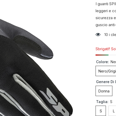
I guanti SP
leggeri e c
sicurezza e 
guscio anti
10 i c
Sbrigati!! S
Colore:
Ne
Nero/Grig
Genere Di 
Donna
Taglia:
S
S
L