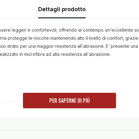
Dettagli prodotto
 essere leggeri e confortevoli, offrendo al contempo un'eccellente s
sterna protegge le nocche mantenendo alto il livello di comfort, grazi
o strato per una maggior resistenza all'abrasione. E’ presente una 
ealizzato in microfibra ad alta resistenza all'abrasione.
PER SAPERNE DI PIÙ
4:2015 con nocche certificate liv.1 KP
egolamento (UE)2016/425