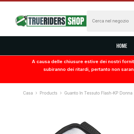
VAI AL CONTENUTO
HOME
A causa delle chiusure estive dei nostri fornito
subiranno dei ritardi, pertanto non saran
Casa
Products
Guanto In Tessuto Flash-KP Donna