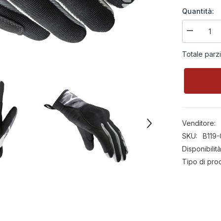
Quantità:
Diminuire
la
quantità
Totale parz
per
Guanto
in
tessuto
Flash-
KP
Donna
Venditore:
SKU:
B119-
Disponibilità
Tipo di pro