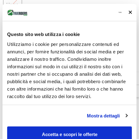
Uomo
Quantità:
Diminuire
Aumenta
la
la
Questo sito web utilizza i cookie
quantità
quantità
€149,25
Totale parziale:
per
per
Utilizziamo i cookie per personalizzare contenuti ed
Rolle
Rolle
annunci, per fornire funzionalità dei social media e per
-
-
ESAURITO
Pantalone
Pantalone
analizzare il nostro traffico. Condividiamo inoltre
tecnico
tecnico
informazioni sul modo in cui utilizzi il nostro sito con i
impermeabile
impermeabile
con
con
nostri partner che si occupano di analisi dei dati web,
fodera
fodera
Venditore:
Dainese
termica
termica
pubblicità e social media, i quali potrebbero combinarle
-
-
SKU:
2016700001001008
con altre informazioni che hai fornito loro o che hanno
Uomo
Uomo
Disponibilità:
Esaurito
raccolto dal tuo utilizzo dei loro servizi.
Tipo di prodotto:
Abbigliamento Termico
Mostra dettagli
Dettagli prodotto
Accetta e scopri le offerte