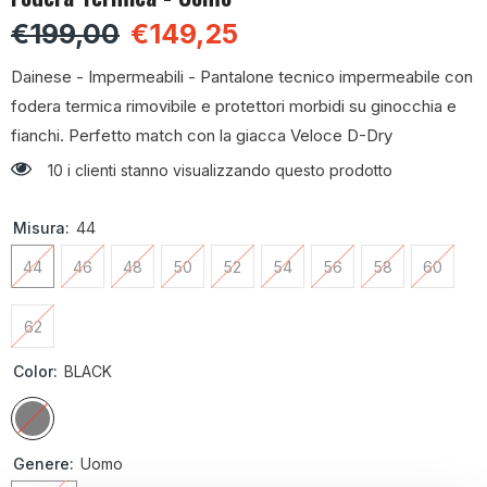
€199,00
€149,25
Dainese - Impermeabili - Pantalone tecnico impermeabile con
fodera termica rimovibile e protettori morbidi su ginocchia e
fianchi. Perfetto match con la giacca Veloce D-Dry
10 i clienti stanno visualizzando questo prodotto
Misura:
44
44
46
48
50
52
54
56
58
60
62
Color:
BLACK
Genere:
Uomo