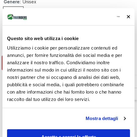
Genere:
Unisex
Unisex
Quantità:
Diminuire
Aumenta
Questo sito web utilizza i cookie
la
la
quantità
quantità
Utilizziamo i cookie per personalizzare contenuti ed
€1.633,50
Totale parziale:
per
per
annunci, per fornire funzionalità dei social media e per
Casco
Casco
Moto
Moto
analizzare il nostro traffico. Condividiamo inoltre
AGGIUNGI AL CARRELLO
Integrale
Integrale
in
in
informazioni sul modo in cui utilizzi il nostro sito con i
Carbonio
Carbonio
nostri partner che si occupano di analisi dei dati web,
AGV
AGV
Pista
Pista
pubblicità e social media, i quali potrebbero combinarle
Venditore:
Agv
GP
GP
con altre informazioni che hai fornito loro o che hanno
RR
RR
SKU:
2118356002003011
E2206
E2206
raccolto dal tuo utilizzo dei loro servizi.
Disponibilità:
In magazzino
DOT
DOT
Tipo di prodotto:
Caschi integrali
Mostra dettagli
Accetta e scopri le offerte