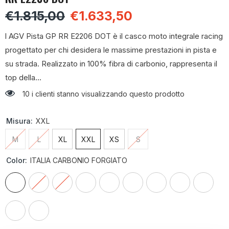
€1.815,00
€1.633,50
l AGV Pista GP RR E2206 DOT è il casco moto integrale racing
progettato per chi desidera le massime prestazioni in pista e
su strada. Realizzato in 100% fibra di carbonio, rappresenta il
top della...
10 i clienti stanno visualizzando questo prodotto
Misura:
XXL
M
L
XL
XXL
XS
S
Color:
ITALIA CARBONIO FORGIATO