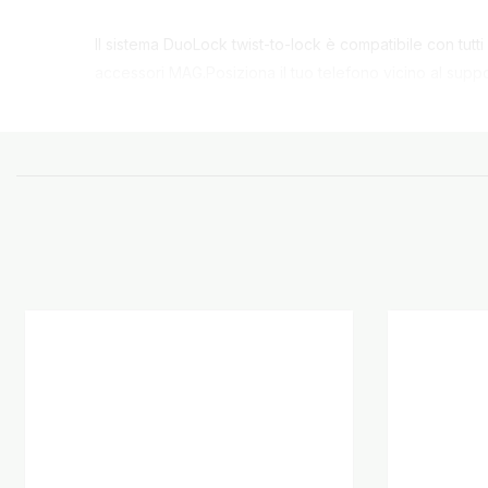
Il sistema DuoLock twist-to-lock è compatibile con tutti
accessori MAG.Posiziona il tuo telefono vicino al suppo
di sicurezza incluso. Perfetta compatibilità con tutt