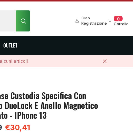
0
Ciao
0
element
Registrazione
Carrello
OUTLET
lcuni articoli
se Custodia Specifica Con
o DuoLock E Anello Magnetico
to - IPhone 13
9
€30,41