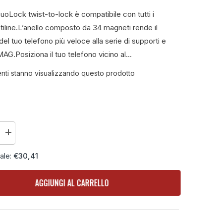
DuoLock twist-to-lock è compatibile con tutti i
tiline.L’anello composto da 34 magneti rende il
el tuo telefono più veloce alla serie di supporti e
AG.Posiziona il tuo telefono vicino al...
lienti stanno visualizzando questo prodotto
Aumenta
la
quantità
€30,41
iale:
per
Mag
Case
custodia
AGGIUNGI AL CARRELLO
specifica
con
attacco
DuoLock
e