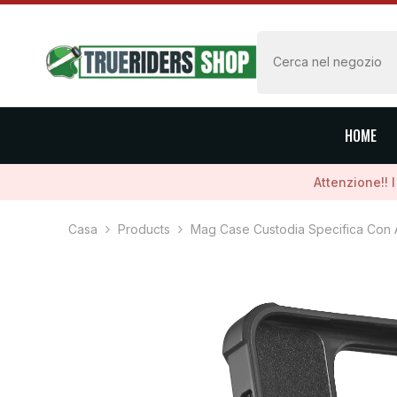
VAI AL CONTENUTO
HOME
Attenzione!! 
Casa
Products
Mag Case Custodia Specifica Con A