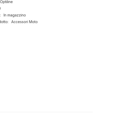
Optiline
anello
magnetico
0
integrato
-
:
In magazzino
iPhone
13
dotto:
Accessori Moto