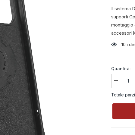
Il sistema 
supporti Op
montaggio d
accessori M
10 i c
Quantità:
Diminuire
la
quantità
Totale parz
per
Mag
Case
custodia
specifica
con
attacco
DuoLock
e