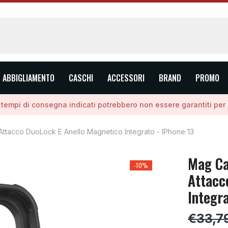
ABBIGLIAMENTO
CASCHI
ACCESSORI
BRAND
PROMO
I tempi di consegna indicati potrebbero non essere garantiti per a
ttacco DuoLock E Anello Magnetico Integrato - IPhone 13
Mag Ca
-10%
Attacc
Integra
€33,7