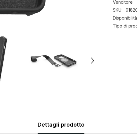
Venditore:
anello
magnetico
SKU:
9182
integrato
-
Disponibilità
iPhone
13
Tipo di pro
Dettagli prodotto