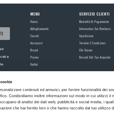
MENU
SERVIZIO CLIENTI
Home
Modalità Di Pagamento
Abbigliamento
Informativa Sui Rimborsi
TI
Caschi
Spedizione
Accessori
Termini E Condizioni
 ed
Brand
Chi Siamo
cati e
Promo
Recedi Dal Tuo Acquisto
ate
Outlet
 cookie
rsonalizzare contenuti ed annunci, per fornire funzionalità dei so
ffico. Condividiamo inoltre informazioni sul modo in cui utilizzi il 
 occupano di analisi dei dati web, pubblicità e social media, i qual
©Valica S.p.A. Via Via Alessandro Torlonia - 00161 ROMA, P.IVA 13701211008
azioni che hai fornito loro o che hanno raccolto dal tuo utilizzo d