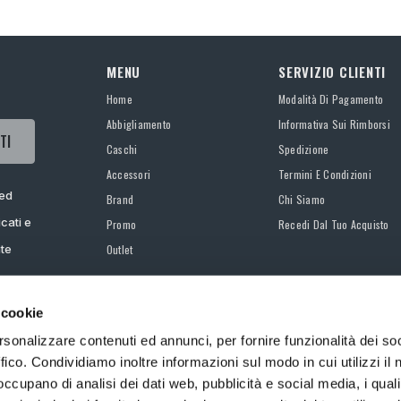
MENU
SERVIZIO CLIENTI
Home
Modalità Di Pagamento
Abbigliamento
Informativa Sui Rimborsi
TI
Caschi
Spedizione
Accessori
Termini E Condizioni
 ed
Brand
Chi Siamo
cati e
Promo
Recedi Dal Tuo Acquisto
ate
Outlet
 cookie
rsonalizzare contenuti ed annunci, per fornire funzionalità dei so
ffico. Condividiamo inoltre informazioni sul modo in cui utilizzi il 
 occupano di analisi dei dati web, pubblicità e social media, i qual
©Valica S.p.A. Via Via Alessandro Torlonia - 00161 ROMA, P.IVA 13701211008