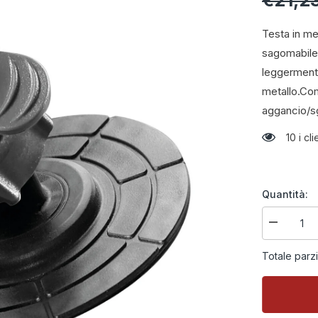
€21,2
Testa in me
sagomabile.
leggermente
metallo.Com
aggancio/sg
10 i c
Quantità:
Diminuire
la
quantità
Totale parz
per
Titan
Stick
supporto
con
attacco