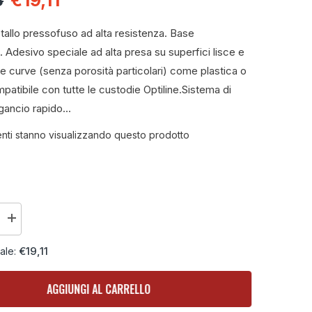
3
€19,11
tallo pressofuso ad alta resistenza. Base
 Adesivo speciale ad alta presa su superfici lisce e
 curve (senza porosità particolari) come plastica o
patibile con tutte le custodie Optiline.Sistema di
ancio rapido...
lienti stanno visualizzando questo prodotto
Aumenta
la
quantità
€19,11
iale:
per
Titan
Stick
supporto
AGGIUNGI AL CARRELLO
con
attacco