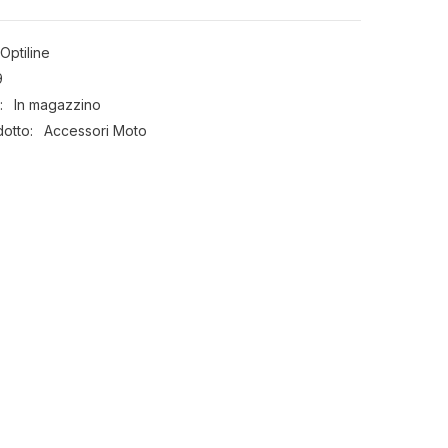
a
fissaggio
adesivo
Optiline
9
:
In magazzino
dotto:
Accessori Moto