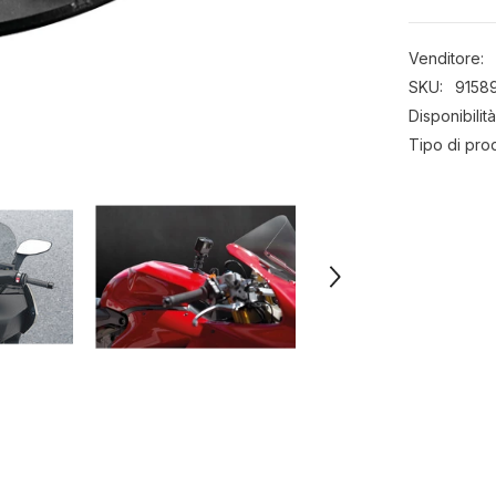
a
fissaggio
adesivo
Venditore:
SKU:
9158
Disponibilità
Tipo di pro