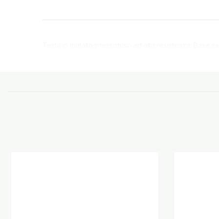
Testa in metallo pressofuso ad alta resistenza. Base s
o metallo.Compatibile con tutte le custodie Optilin