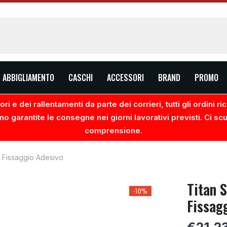
ABBIGLIAMENTO
CASCHI
ACCESSORI
BRAND
PROMO
ri e dei rallentamenti da parte dei corrieri, tutti gli ordini 
no garantite le consegne nei giorni lavorativi previsti. Ci sc
comprensione.
A Fissaggio Adesivo
Titan 
-10%
Fissag