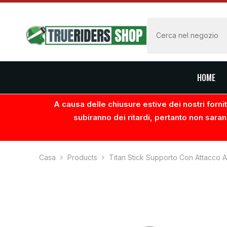
VAI AL CONTENUTO
HOME
A causa delle chiusure estive dei nostri fornito
subiranno dei ritardi, pertanto non saran
Casa
Products
Titan Stick Supporto Con Attacco 