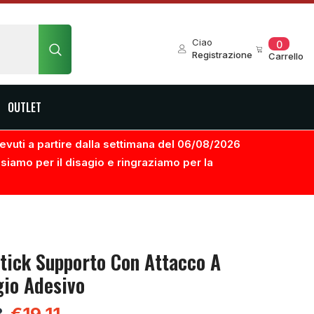
0
Ciao
0
element
Registrazione
Carrello
OUTLET
ricevuti a partire dalla settimana del 06/08/2026
usiamo per il disagio e ringraziamo per la
Stick Supporto Con Attacco A
gio Adesivo