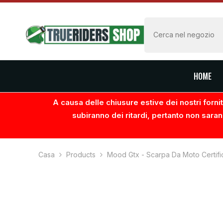
VAI AL CONTENUTO
HOME
A causa delle chiusure estive dei nostri fornito
subiranno dei ritardi, pertanto non saran
Casa
Products
Mood Gtx - Scarpa Da Moto Certif