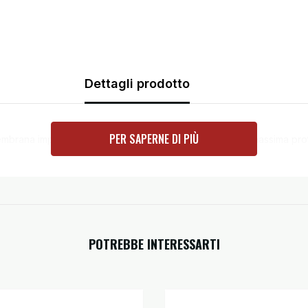
Dettagli prodotto
PER SAPERNE DI PIÙ
membrana impermeabile e traspirante Gore-Tex®. Unisce massima pro
POTREBBE INTERESSARTI