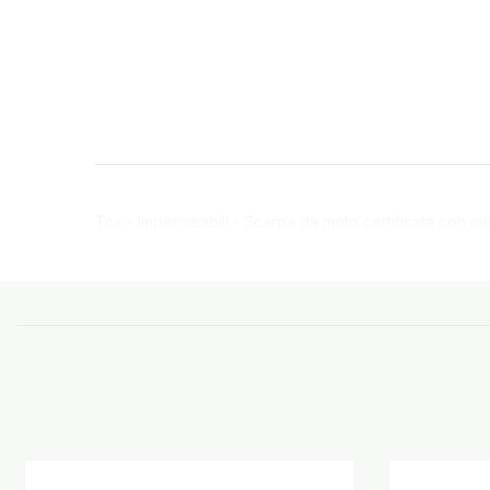
Tcx - Impermeabili - Scarpa da moto certificata con 
quotidiano