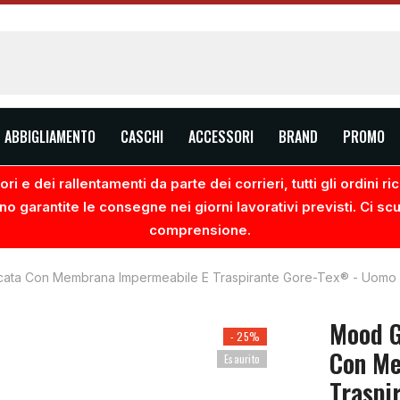
ABBIGLIAMENTO
CASCHI
ACCESSORI
BRAND
PROMO
ri e dei rallentamenti da parte dei corrieri, tutti gli ordini 
no garantite le consegne nei giorni lavorativi previsti. Ci sc
comprensione.
icata Con Membrana Impermeabile E Traspirante Gore-Tex® - Uomo
Mood G
- 25%
Con Me
Esaurito
Traspi