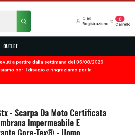
0
Ciao
0
element
Registrazione
Carrello
OUTLET
ricevuti a partire dalla settimana del 06/08/2026
usiamo per il disagio e ringraziamo per la
tx - Scarpa Da Moto Certificata
mbrana Impermeabile E
rante Gore-Tex® - Uomo