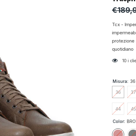
€189,
Tcx - Impe
impermeabi
protezione 
quotidiano
10 i c
Misura:
36
36
37
44
45
Color:
BR