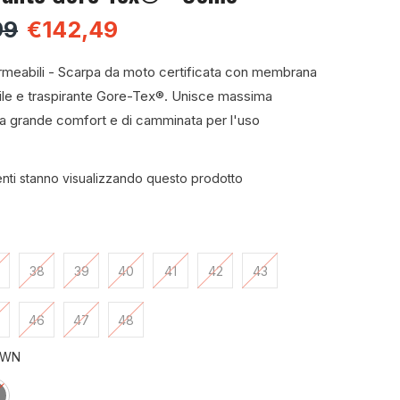
99
€142,49
rmeabili - Scarpa da moto certificata con membrana
le e traspirante Gore-Tex®. Unisce massima
a grande comfort e di camminata per l'uso
lienti stanno visualizzando questo prodotto
38
39
40
41
42
43
46
47
48
OWN