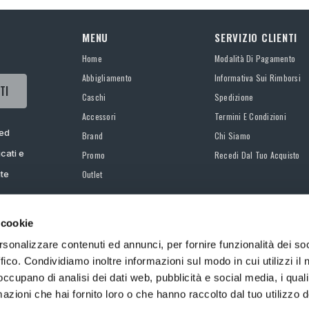
MENU
SERVIZIO CLIENTI
Home
Modalità Di Pagamento
Abbigliamento
Informativa Sui Rimborsi
TI
Caschi
Spedizione
Accessori
Termini E Condizioni
 ed
Brand
Chi Siamo
cati e
Promo
Recedi Dal Tuo Acquisto
ate
Outlet
 cookie
rsonalizzare contenuti ed annunci, per fornire funzionalità dei so
ffico. Condividiamo inoltre informazioni sul modo in cui utilizzi il 
 occupano di analisi dei dati web, pubblicità e social media, i qual
©Valica S.p.A. Via Via Alessandro Torlonia - 00161 ROMA, P.IVA 13701211008
azioni che hai fornito loro o che hanno raccolto dal tuo utilizzo d