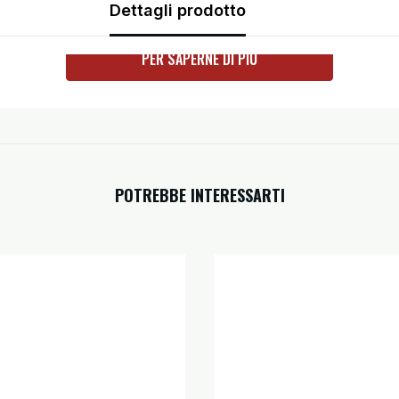
Dettagli prodotto
PER SAPERNE DI PIÙ
ato per coniugare stile, qualità e comfort. Oggi ancora più sicuro.
POTREBBE INTERESSARTI