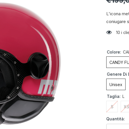
€199,
L'icona met
coniugare s
10 i c
Colore:
CA
CANDY FU
Genere Di 
Unisex
Taglia:
L
S
X
Quantità: