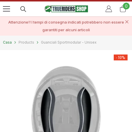
VAI AL CONTENUTO
0
0
ele
Attenzione!! I tempi di consegna indicati potrebbero non essere
garantiti per alcuni articoli
Casa
Products
Guanciali Sportmodular - Unisex
- 10%