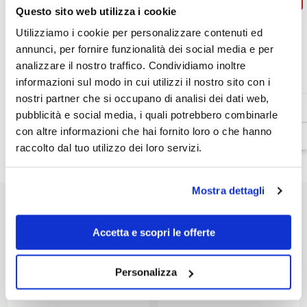
Unisex
Unisex
Questo sito web utilizza i cookie
Utilizziamo i cookie per personalizzare contenuti ed
Venditore:
Agv
annunci, per fornire funzionalità dei social media e per
SKU:
20KIT93030629001
analizzare il nostro traffico. Condividiamo inoltre
Disponibilità:
In magazzino
informazioni sul modo in cui utilizzi il nostro sito con i
Tipo di prodotto:
nostri partner che si occupano di analisi dei dati web,
Accessori Casco
pubblicità e social media, i quali potrebbero combinarle
con altre informazioni che hai fornito loro o che hanno
raccolto dal tuo utilizzo dei loro servizi.
Dettagli prodotto
Mostra dettagli
Accetta e scopri le offerte
POTREBBE INTERESSARTI
Personalizza