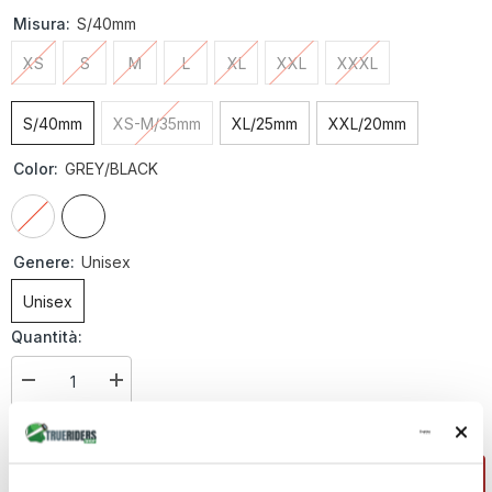
Misura:
S/40mm
XS
S
M
L
XL
XXL
XXXL
S/40mm
XS-M/35mm
XL/25mm
XXL/20mm
Color:
GREY/BLACK
Genere:
Unisex
Unisex
Quantità:
Diminuire
Aumenta
la
la
quantità
quantità
€65,70
Totale parziale:
per
per
Guanciali
Guanciali
Sportmodular
Sportmodular
AGGIUNGI AL CARRELLO
-
-