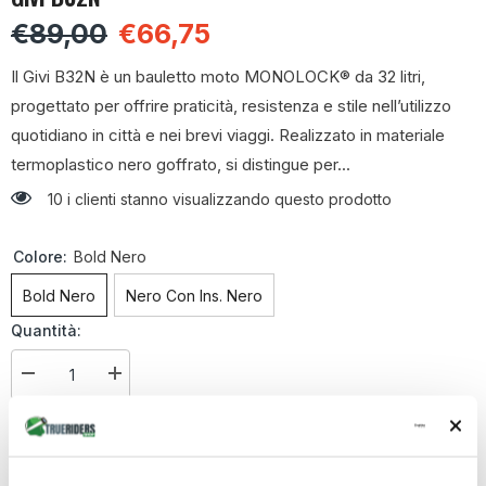
€89,00
€66,75
Il Givi B32N è un bauletto moto MONOLOCK® da 32 litri,
progettato per offrire praticità, resistenza e stile nell’utilizzo
quotidiano in città e nei brevi viaggi. Realizzato in materiale
termoplastico nero goffrato, si distingue per...
10 i clienti stanno visualizzando questo prodotto
Colore:
Bold Nero
Bold Nero
Nero Con Ins. Nero
Quantità:
Diminuire
Aumenta
la
la
quantità
quantità
€66,75
Totale parziale:
per
per
Bauletto
Bauletto
Moto
Moto
AGGIUNGI AL CARRELLO
MONOLOCK
MONOLOCK