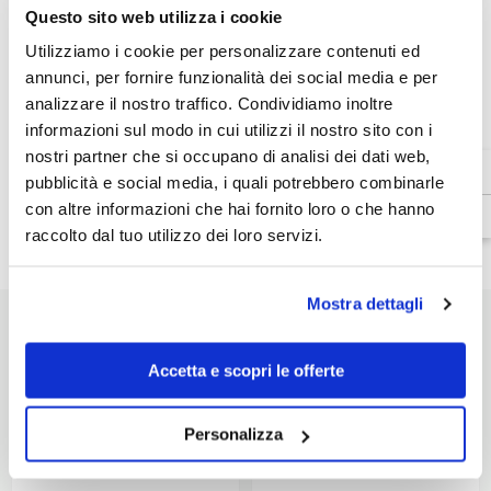
per
per
Questo sito web utilizza i cookie
Scooter
Scooter
e
e
Utilizziamo i cookie per personalizzare contenuti ed
Moto
Moto
Venditore:
Givi
Givi
Givi
annunci, per fornire funzionalità dei social media e per
B32N
B32N
SKU:
B32N
analizzare il nostro traffico. Condividiamo inoltre
Disponibilità:
In magazzino
informazioni sul modo in cui utilizzi il nostro sito con i
Tipo di prodotto:
nostri partner che si occupano di analisi dei dati web,
Bauletto da moto
pubblicità e social media, i quali potrebbero combinarle
con altre informazioni che hai fornito loro o che hanno
raccolto dal tuo utilizzo dei loro servizi.
Dettagli prodotto
Mostra dettagli
Accetta e scopri le offerte
POTREBBE INTERESSARTI
Personalizza