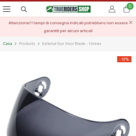
VAI AL CONTENUTO
0
0
ele
Attenzione!! I tempi di consegna indicati potrebbero non essere
garantiti per alcuni articoli
Casa
Products
External Sun Visor Blade - Unisex
- 10%