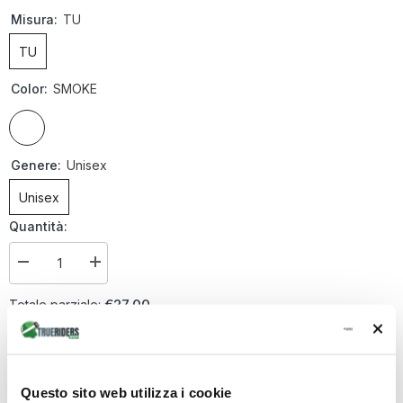
Misura:
TU
TU
Color:
SMOKE
Genere:
Unisex
Unisex
Quantità:
Diminuire
Aumenta
la
la
quantità
quantità
€27,00
Totale parziale:
per
per
External
External
Sun
Sun
AGGIUNGI AL CARRELLO
Visor
Visor
Blade
Blade
-
-
Unisex
Unisex
Questo sito web utilizza i cookie