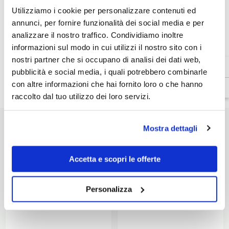
Venditore:
Agv
Utilizziamo i cookie per personalizzare contenuti ed
SKU:
20KV11I3N1001006
annunci, per fornire funzionalità dei social media e per
Disponibilità:
In magazzino
analizzare il nostro traffico. Condividiamo inoltre
Tipo di prodotto:
informazioni sul modo in cui utilizzi il nostro sito con i
Accessori Casco
nostri partner che si occupano di analisi dei dati web,
pubblicità e social media, i quali potrebbero combinarle
con altre informazioni che hai fornito loro o che hanno
Dettagli prodotto
raccolto dal tuo utilizzo dei loro servizi.
Mostra dettagli
POTREBBE INTERESSARTI
Accetta e scopri le offerte
Personalizza