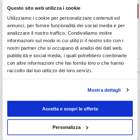
Coprigambe
Coprigambe
Questo sito web utilizza i cookie
TUCANO
TUCANO
AGGIUNGI AL CARRELLO
URBANO
URBANO
Termoscud
Termoscud
Utilizziamo i cookie per personalizzare contenuti ed
R244X
R244X
annunci, per fornire funzionalità dei social media e per
analizzare il nostro traffico. Condividiamo inoltre
Venditore:
Tucano Urbano
informazioni sul modo in cui utilizzi il nostro sito con i
Disponibilità:
In magazzino
nostri partner che si occupano di analisi dei dati web,
Tipo di prodotto:
pubblicità e social media, i quali potrebbero combinarle
Coprigambe
con altre informazioni che hai fornito loro o che hanno
raccolto dal tuo utilizzo dei loro servizi.
Dettagli prodotto
Mostra dettagli
Accetta e scopri le offerte
POTREBBE INTERESSARTI
Personalizza