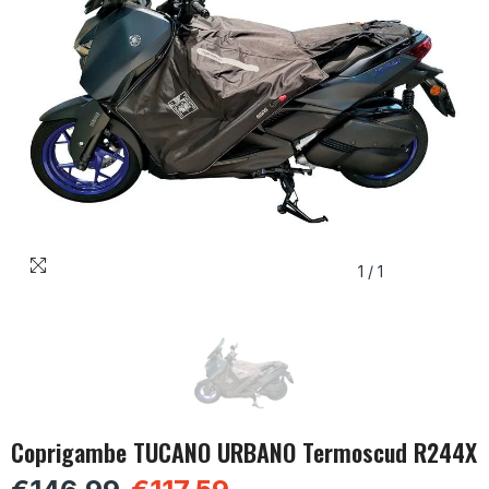
1
/
1
Coprigambe TUCANO URBANO Termoscud R244X