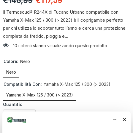
€146,99
€117,59
Il Termoscud® R244X di Tucano Urbano compatibile con
Yamaha X-Max 125 / 300 (> 2023) è il coprigambe perfetto
per chi utilizza lo scooter tutto l’anno e cerca una protezione
completa da freddo, pioggia e...
10 i clienti stanno visualizzando questo prodotto
Colore:
Nero
Nero
Compatibilità Con:
Yamaha X-Max 125 / 300 (> 2023)
Yamaha X-Max 125 / 300 (> 2023)
Quantità:
Diminuire
Aumenta
la
la
quantità
quantità
€117,59
Totale parziale:
per
per