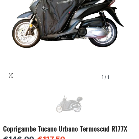
1
/
1
Coprigambe Tucano Urbano Termoscud R177X