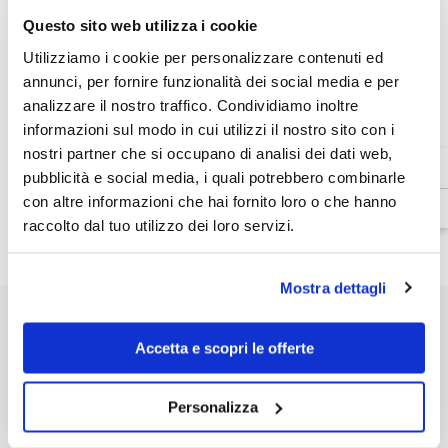
Coprigambe
Coprigambe
Questo sito web utilizza i cookie
Tucano
Tucano
ESAURITO
Urbano
Urbano
Termoscud
Termoscud
Utilizziamo i cookie per personalizzare contenuti ed
R177X
R177X
annunci, per fornire funzionalità dei social media e per
analizzare il nostro traffico. Condividiamo inoltre
Venditore:
Tucano Urbano
informazioni sul modo in cui utilizzi il nostro sito con i
Disponibilità:
Esaurito
nostri partner che si occupano di analisi dei dati web,
Tipo di prodotto:
pubblicità e social media, i quali potrebbero combinarle
Coprigambe
con altre informazioni che hai fornito loro o che hanno
raccolto dal tuo utilizzo dei loro servizi.
Dettagli prodotto
Mostra dettagli
Accetta e scopri le offerte
POTREBBE INTERESSARTI
Personalizza