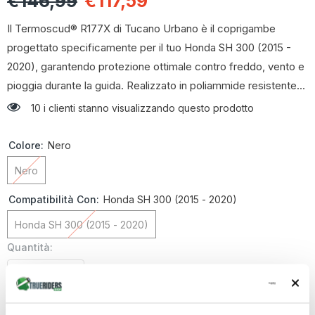
€146,99
€117,59
Il Termoscud® R177X di Tucano Urbano è il coprigambe
progettato specificamente per il tuo Honda SH 300 (2015 -
2020), garantendo protezione ottimale contro freddo, vento e
pioggia durante la guida. Realizzato in poliammide resistente...
10 i clienti stanno visualizzando questo prodotto
Colore:
Nero
Nero
Compatibilità Con:
Honda SH 300 (2015 - 2020)
Honda SH 300 (2015 - 2020)
Quantità:
Diminuire
Aumenta
la
la
quantità
quantità
€117,59
Totale parziale:
per
per