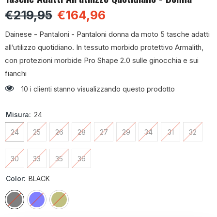
€219,95
€164,96
Dainese - Pantaloni - Pantaloni donna da moto 5 tasche adatti
all’utilizzo quotidiano. In tessuto morbido protettivo Armalith,
con protezioni morbide Pro Shape 2.0 sulle ginocchia e sui
fianchi
10 i clienti stanno visualizzando questo prodotto
Misura:
24
24
25
26
28
27
29
34
31
32
30
33
35
36
Color:
BLACK