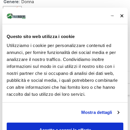
Genere:
Donna
Donna
Quantità:
Diminuire
Aumenta
Questo sito web utilizza i cookie
la
la
quantità
quantità
Utilizziamo i cookie per personalizzare contenuti ed
€164,96
Totale parziale:
per
per
annunci, per fornire funzionalità dei social media e per
Casual
Casual
Regular
Regular
analizzare il nostro traffico. Condividiamo inoltre
ESAURITO
-
-
Pantaloni
Pantaloni
informazioni sul modo in cui utilizzi il nostro sito con i
donna
donna
nostri partner che si occupano di analisi dei dati web,
da
da
moto
moto
pubblicità e social media, i quali potrebbero combinarle
Venditore:
Dainese
5
5
con altre informazioni che hai fornito loro o che hanno
tasche
tasche
SKU:
202755153001002
adatti
adatti
raccolto dal tuo utilizzo dei loro servizi.
Disponibilità:
Esaurito
all’utilizzo
all’utilizzo
quotidiano
quotidiano
Tipo di prodotto:
-
-
Donna
Donna
Pantaloni Tessuto
Mostra dettagli
Accetta e scopri le offerte