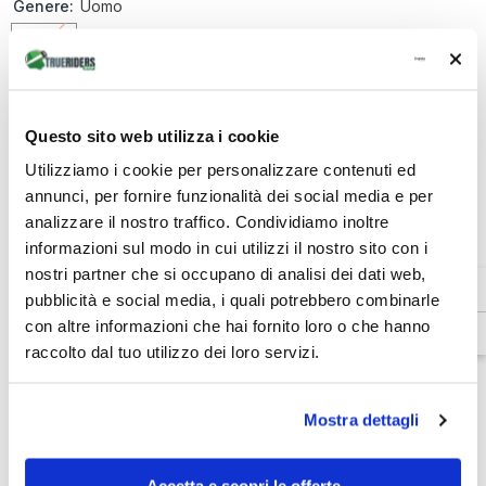
Genere:
Uomo
Uomo
Quantità:
Diminuire
Aumenta
Questo sito web utilizza i cookie
la
la
quantità
quantità
Utilizziamo i cookie per personalizzare contenuti ed
€336,75
Totale parziale:
per
per
annunci, per fornire funzionalità dei social media e per
Carve
Carve
Master
Master
analizzare il nostro traffico. Condividiamo inoltre
ESAURITO
3
3
Gore-
Gore-
informazioni sul modo in cui utilizzi il nostro sito con i
tex®
tex®
nostri partner che si occupano di analisi dei dati web,
-
-
Pantaloni
Pantaloni
pubblicità e social media, i quali potrebbero combinarle
Venditore:
Dainese
da
da
con altre informazioni che hai fornito loro o che hanno
moto
moto
SKU:
201614081B78008
uomo
uomo
raccolto dal tuo utilizzo dei loro servizi.
Disponibilità:
Esaurito
sport
sport
touring
touring
Tipo di prodotto:
con
con
membrana
membrana
Pantaloni Invernali
Mostra dettagli
-
-
Uomo
Uomo
Accetta e scopri le offerte