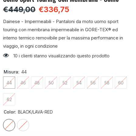
€449,00
€336,75
Dainese - Impermeabili - Pantaloni da moto uomo sport
touring con membrana impermeabile in GORE-TEX® ed
interno termico removibile per la massima performance in
viaggio, in ogni condizione
10 i clienti stanno visualizzando questo prodotto
Misura:
44
44
46
48
50
52
54
56
58
60
62
Color:
BLACK/LAVA-RED