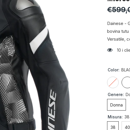
€599,
Dainese - 
bovina tutu 
Versatile, 
10 i c
Color:
BLA
Genere:
D
Donna
Misura:
38
38
4