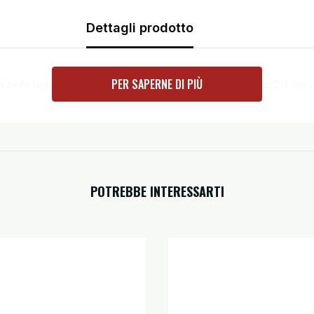
Dettagli prodotto
PER SAPERNE DI PIÙ
le bovina tutu con inserti elasticizzati S1 e Microelastic 2.0. Versat
POTREBBE INTERESSARTI