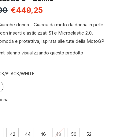
00
€449,25
Giacche donna - Giacca da moto da donna in pelle
con inserti elasticizzati S1 e Microelastic 2.0.
comoda e protettiva, ispirata alle tute della MotoGP
lienti stanno visualizzando questo prodotto
CK/BLACK/WHITE
onna
0
42
44
46
48
50
52