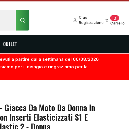
0
Ciao
0
element
Registrazione
Carrello
OUTLET
ricevuti a partire dalla settimana del 06/08/2026
usiamo per il disagio e ringraziamo per la
 - Giacca Da Moto Da Donna In
on Inserti Elasticizzati S1 E
lastic 2 - Donna