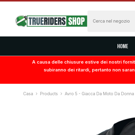
VAI AL CONTENUTO
HOME
A causa delle chiusure estive dei nostri fornito
subiranno dei ritardi, pertanto non saran
Casa
Products
Avro 5 - Giacca Da Moto Da Donna In