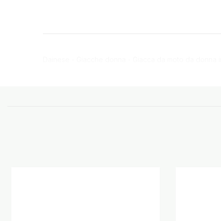
Dainese - Giacche donna - Giacca da moto da donna in pel
MotoGP