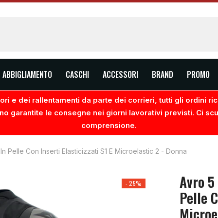
ABBIGLIAMENTO
CASCHI
ACCESSORI
BRAND
PROMO
ri e dei rallentamenti da parte dei corrieri, tutti gli ordini 
no garantite le consegne nei giorni lavorativi previsti. Ci sc
comprensione.
 Pelle Con Inserti Elasticizzati S1 E Microelastic 2 - Donna
Avro 5
- 25%
Pelle C
Microe