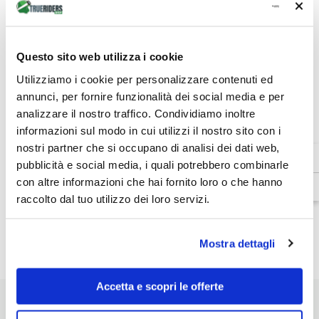
Quantità:
Diminuire
Aumenta
la
la
Questo sito web utilizza i cookie
quantità
quantità
€74,25
Totale parziale:
per
per
Utilizziamo i cookie per personalizzare contenuti ed
Action
Action
Shorts
Shorts
annunci, per fornire funzionalità dei social media e per
ESAURITO
Evo
Evo
analizzare il nostro traffico. Condividiamo inoltre
-
-
Pantaloncini
Pantaloncini
informazioni sul modo in cui utilizzi il nostro sito con i
protettivi
protettivi
nostri partner che si occupano di analisi dei dati web,
con
con
Venditore:
Dainese
piastre
piastre
pubblicità e social media, i quali potrebbero combinarle
certificate
certificate
SKU:
204876010622003
-
-
con altre informazioni che hai fornito loro o che hanno
Disponibilità:
Esaurito
Uomo
Uomo
raccolto dal tuo utilizzo dei loro servizi.
Tipo di prodotto:
Intimo
Mostra dettagli
Dettagli prodotto
Accetta e scopri le offerte